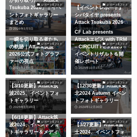
が切り取った「Attack
レポート&フォト
レポート&フォト
Tsukuba 2026」｜イベ
【イベントレポート】
ントフォトギャラリー
シバタイヤ presents
まとめ
Attack Tsukuba 2026
2026年3月5日
2026年2月18日
CF Lab presents
一瞬を切り取る者たち
Attackエビス with TRM
レポート&フォト
レポート&フォト
の軌跡｜Attack筑波
– CIRCUIT FES 2025 –
2026公式フォトグラフ
イベントリザルト＆開
ァーの視点
催レポート
2026年2月6日
2025年10月15日
レポート&フォト
レポート&フォト
【3/10更新】Attack筑
【12/30更新】Attack東
波2025、イベントフォ
北2024 Autumn イベン
トギャラリー
トフォトギャラリー
2025年3月10日
2024年12月30日
【6/18更新】Attack筑
レポート&フォト
レポート&フォト
波2024、イベントフォ
【3/27更新】Attack富
トギャラリー＆メディ
士2024、イベントフォ