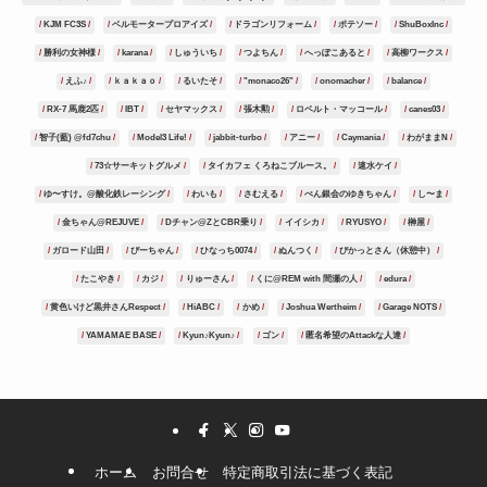
KJM FC3S
ベルモータープロアイズ
ドラゴンリフォーム
ポテソー
ShuBoxInc
勝利の女神様
karana
しゅういち
つよちん
へっぽこあると
高柳ワークス
えふ♪
ｋａｋａｏ
るいたそ
"monaco26"
onomacher
balance
RX-7 馬鹿2匹
IBT
セヤマックス
張木勲
ロベルト・マッコール
canes03
智子(藍) @fd7chu
Model3 Life!
jabbit-turbo
アニー
Caymania
わがままN
73☆サーキットグルメ
タイカフェ くろねこブルース。
速水ケイ
ゆ〜すけ。@酸化鉄レーシング
わいも
さむえる
ぺん銀会のゆきちゃん
し〜ま
金ちゃん@REJUVE
Dチャン@ZとCBR乗り
イイシカ
RYUSYO
榊屋
ガロード山田
ぴーちゃん
ひなっち0074
ぬんつく
ぴかっとさん（休憩中）
たこやき
カジ
りゅーさん
くに@REM with 間瀬の人
edura
黄色いけど黒井さんRespect
HiABC
かめ
Joshua Wertheim
Garage NOTS
YAMAMAE BASE
Kyun♪Kyun♪
ゴン
匿名希望のAttackな人達
ホーム
お問合せ
特定商取引法に基づく表記