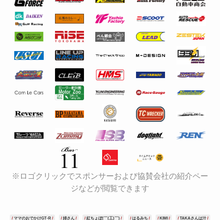
※ロゴクリックでスポンサーおよび協賛会社の紹介ペー
ジなどが閲覧できます
ママのおでかけGT-R
姉さん
紅ちょぼ(￣(工)￣)
はるみち
KIMI
TAKAさんは汁