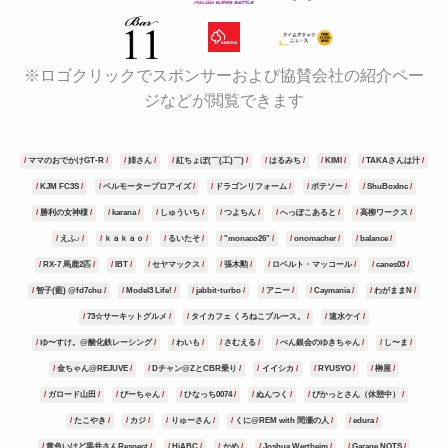
※ロゴクリックでスポンサーおよび協賛会社の紹介ペー
ジなどが閲覧できます
ママのおでかけGT-R
姉さん
紅ちょぼ(￣(工)￣)
はるみち
KIMI
TAKAさんは汁
KJM FC3S
ベルモータープロアイズ
ドラゴンリフォーム
ポテソー
ShuBoxInc
勝利の女神様
karana
しゅういち
つよちん
へっぽこあると
高柳ワークス
えふ♪
ｋａｋａｏ
るいたそ
"monaco26"
onomacher
balance
RX-7 馬鹿2匹
IBT
セヤマックス
張木勲
ロベルト・マッコール
canes03
智子(藍) @fd7chu
Model3 Life!
jabbit-turbo
アニー
Caymania
わがままN
73☆サーキットグルメ
タイカフェ くろねこブルース。
速水ケイ
ゆ〜すけ。@酸化鉄レーシング
わいも
さむえる
ぺん銀会のゆきちゃん
し〜ま
金ちゃん@REJUVE
Dチャン@ZとCBR乗り
イイシカ
RYUSYO
榊屋
ガロード山田
ぴーちゃん
ひなっち0074
ぬんつく
ぴかっとさん（休憩中）
たこやき
カジ
りゅーさん
くに@REM with 間瀬の人
edura
黄色いけど黒井さんRespect
HiABC
かめ
Joshua Wertheim
Garage NOTS