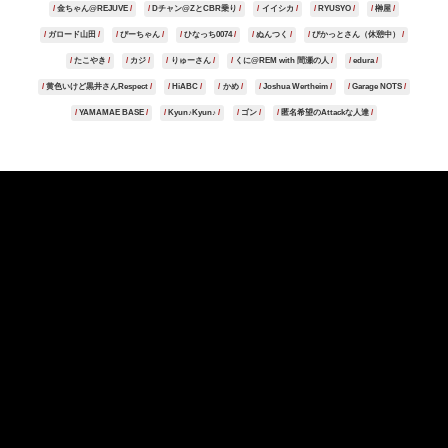
金ちゃん@REJUVE
Dチャン@ZとCBR乗り
イイシカ
RYUSYO
榊屋
ガロード山田
ぴーちゃん
ひなっち0074
ぬんつく
ぴかっとさん（休憩中）
たこやき
カジ
りゅーさん
くに@REM with 間瀬の人
edura
黄色いけど黒井さんRespect
HiABC
かめ
Joshua Wertheim
Garage NOTS
YAMAMAE BASE
Kyun♪Kyun♪
ゴン
匿名希望のAttackな人達