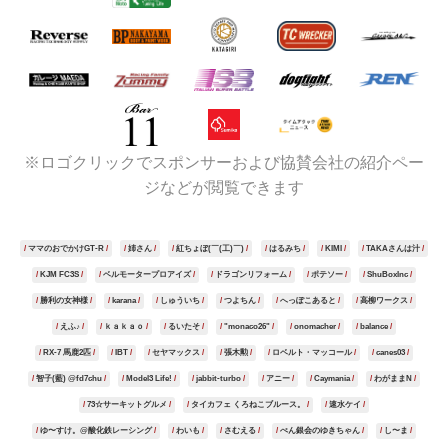
※ロゴクリックでスポンサーおよび協賛会社の紹介ペー
ジなどが閲覧できます
ママのおでかけGT-R
姉さん
紅ちょぼ(￣(工)￣)
はるみち
KIMI
TAKAさんは汁
KJM FC3S
ベルモータープロアイズ
ドラゴンリフォーム
ポテソー
ShuBoxInc
勝利の女神様
karana
しゅういち
つよちん
へっぽこあると
高柳ワークス
えふ♪
ｋａｋａｏ
るいたそ
"monaco26"
onomacher
balance
RX-7 馬鹿2匹
IBT
セヤマックス
張木勲
ロベルト・マッコール
canes03
智子(藍) @fd7chu
Model3 Life!
jabbit-turbo
アニー
Caymania
わがままN
73☆サーキットグルメ
タイカフェ くろねこブルース。
速水ケイ
ゆ〜すけ。@酸化鉄レーシング
わいも
さむえる
ぺん銀会のゆきちゃん
し〜ま