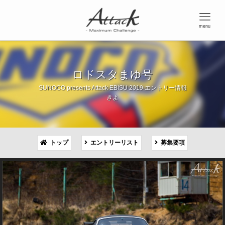
menu
ロドスタまゆ号
SUNOCO presents Attack EBISU 2019 エントリー情報
きよ
トップ
エントリーリスト
募集要項