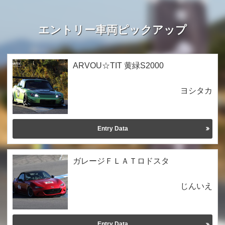
エントリー車両ピックアップ
ARVOU☆TIT 黄緑S2000
ヨシタカ
Entry Data
ガレージＦＬＡＴロドスタ
じんいえ
Entry Data