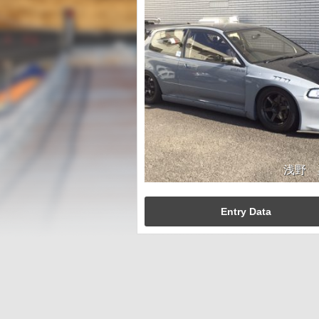
浅野 
Entry Data