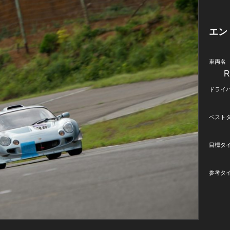
エン
車両名
ドライ
ベスト
目標タ
参考タ