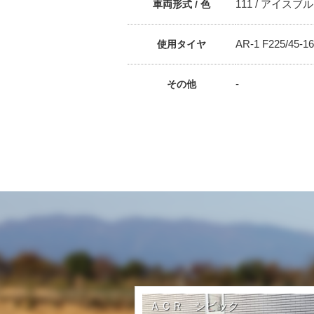
111 / アイスブ
車両形式 / 色
AR-1 F225/45-16
使用タイヤ
-
その他
ＡＣＲ シビック