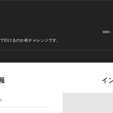
WEB：
まで行けるのか初チャレンジです。
報
イ
ロ