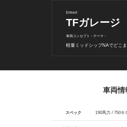
Entrant
TFガレージ
車両コンセプト・テーマ：
軽量ミッドシップNAでどこ
車両情
190馬力 / 750キ
スペック