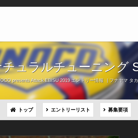
ナチュラルチューニング S1
OCO presents Attack EBISU 2019 エントリー情報
フナヤマ タ
トップ
エントリーリスト
募集要項