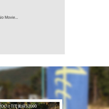
No Movie...
VOU☆TIT 黄緑S2000