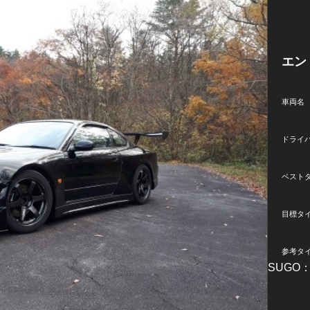
エン
車両名
ドライ
ベスト
目標タ
参考タ
SUGO