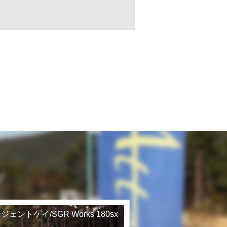
ジェントケイ/SGR Works 180sx