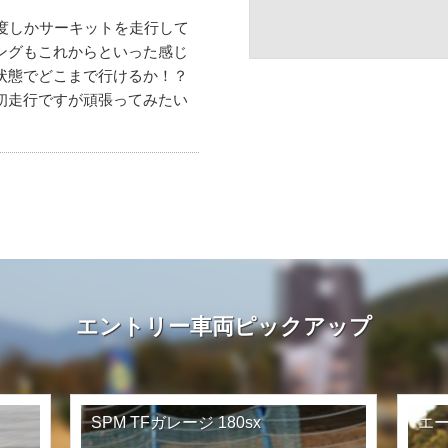
一度しかサーキットを走行して
ングもこれからといった感じ
状態でどこまで行けるか！？
初走行ですが頑張ってみたい
エントリー車両ピックアップ
SPM TFガレージ 180sx
エー