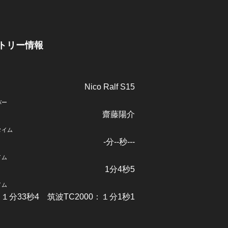
トリー情報
Nico Ralf S15
バー
齋藤陽介
タイム
-分--秒---
イム
1分4秒5
イム
：１分33秒4 筑波TC2000：１分1秒1