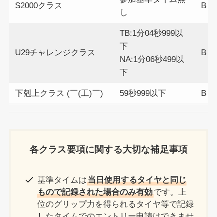
S2000クラス
B
し
TB:1分04秒999以
下
U29チャレンジクラス
B
NA:1分06秒499以
下
下剋上クラス (￣(工)￣)
59秒999以下
B
各クラス要項に関する大切な補足事項
基準タイムは
当日使用するタイヤと同じ
もので記録された場合のみ有効
です。上
位のグリップ力を得られるタイヤ等で記録
したタイムでのエントリー申請はできませ