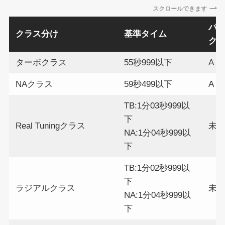
スクロールできます
パ
クラス分け
基準タイム
ク
ターボクラス
55秒999以下
A
NAクラス
59秒499以下
A
TB:1分03秒999以
下
Real Tuningクラス
未
NA:1分04秒999以
下
TB:1分02秒999以
下
ラジアルクラス
未
NA:1分04秒999以
下