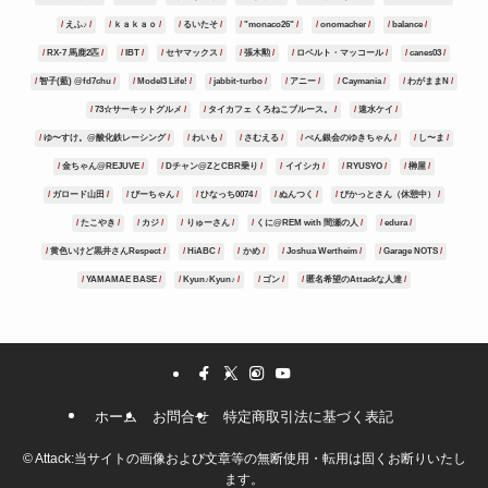
えふ♪
ｋａｋａｏ
るいたそ
"monaco26"
onomacher
balance
RX-7 馬鹿2匹
IBT
セヤマックス
張木勲
ロベルト・マッコール
canes03
智子(藍) @fd7chu
Model3 Life!
jabbit-turbo
アニー
Caymania
わがままN
73☆サーキットグルメ
タイカフェ くろねこブルース。
速水ケイ
ゆ〜すけ。@酸化鉄レーシング
わいも
さむえる
ぺん銀会のゆきちゃん
し〜ま
金ちゃん@REJUVE
Dチャン@ZとCBR乗り
イイシカ
RYUSYO
榊屋
ガロード山田
ぴーちゃん
ひなっち0074
ぬんつく
ぴかっとさん（休憩中）
たこやき
カジ
りゅーさん
くに@REM with 間瀬の人
edura
黄色いけど黒井さんRespect
HiABC
かめ
Joshua Wertheim
Garage NOTS
YAMAMAE BASE
Kyun♪Kyun♪
ゴン
匿名希望のAttackな人達
ホーム
お問合せ
特定商取引法に基づく表記
©
Attack:当サイトの画像および文章等の無断使用・転用は固くお断りいたし
ます。