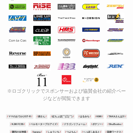
※ロゴクリックでスポンサーおよび協賛会社の紹介ペー
ジなどが閲覧できます
ママのおでかけGT-R
姉さん
紅ちょぼ(￣(工)￣)
はるみち
KIMI
TAKAさんは汁
KJM FC3S
ベルモータープロアイズ
ドラゴンリフォーム
ポテソー
ShuBoxInc
勝利の女神様
karana
しゅういち
つよちん
へっぽこあると
高柳ワークス