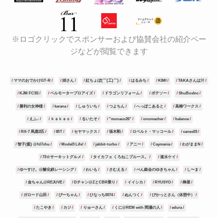
※ロゴクリックでスポンサーおよび協賛会社の紹介ペー
ジなどが閲覧できます
ママのおでかけGT-R
姉さん
紅ちょぼ(￣(工)￣)
はるみち
KIMI
TAKAさんは汁
KJM FC3S
ベルモータープロアイズ
ドラゴンリフォーム
ポテソー
ShuBoxInc
勝利の女神様
karana
しゅういち
つよちん
へっぽこあると
高柳ワークス
えふ♪
ｋａｋａｏ
るいたそ
"monaco26"
onomacher
balance
RX-7 馬鹿2匹
IBT
セヤマックス
張木勲
ロベルト・マッコール
canes03
智子(藍) @fd7chu
Model3 Life!
jabbit-turbo
アニー
Caymania
わがままN
73☆サーキットグルメ
タイカフェ くろねこブルース。
速水ケイ
ゆ〜すけ。@酸化鉄レーシング
わいも
さむえる
ぺん銀会のゆきちゃん
し〜ま
金ちゃん@REJUVE
Dチャン@ZとCBR乗り
イイシカ
RYUSYO
榊屋
ガロード山田
ぴーちゃん
ひなっち0074
ぬんつく
ぴかっとさん（休憩中）
たこやき
カジ
りゅーさん
くに@REM with 間瀬の人
edura