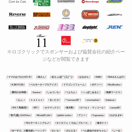
※ロゴクリックでスポンサーおよび協賛会社の紹介ペー
ジなどが閲覧できます
ママのおでかけGT-R
姉さん
紅ちょぼ(￣(工)￣)
はるみち
KIMI
TAKAさんは汁
KJM FC3S
ベルモータープロアイズ
ドラゴンリフォーム
ポテソー
ShuBoxInc
勝利の女神様
karana
しゅういち
つよちん
へっぽこあると
高柳ワークス
えふ♪
ｋａｋａｏ
るいたそ
"monaco26"
onomacher
balance
RX-7 馬鹿2匹
IBT
セヤマックス
張木勲
ロベルト・マッコール
canes03
智子(藍) @fd7chu
Model3 Life!
jabbit-turbo
アニー
Caymania
わがままN
73☆サーキットグルメ
タイカフェ くろねこブルース。
速水ケイ
ゆ〜すけ。@酸化鉄レーシング
わいも
さむえる
ぺん銀会のゆきちゃん
し〜ま