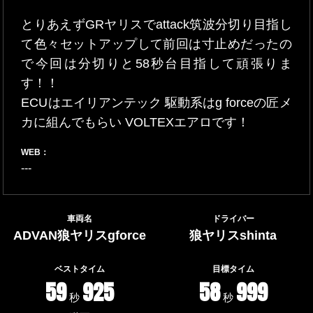
とりあえずGRヤリスでattack筑波分切り目指し
て色々セットアップして前回は寸止めだったの
で今回は分切りと58秒台目指して頑張りま
す！！
ECUはエイリアンテック 駆動系はg forceの匠メ
カに組んでもらい VOLTEXエアロです！
WEB：
---
車両名
ドライバー
ADVAN狼ヤリスgforce
狼ヤリスshinta
ベストタイム
目標タイム
59
925
58
999
秒
秒