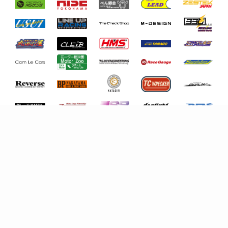
※ロゴクリックでスポンサーおよび協賛会社の紹介ペー
ジなどが閲覧できます
ママのおでかけGT-R
姉さん
紅ちょぼ(￣(工)￣)
はるみち
KIMI
TAKAさんは汁
KJM FC3S
ベルモータープロアイズ
ドラゴンリフォーム
ポテソー
ShuBoxInc
勝利の女神様
karana
しゅういち
つよちん
へっぽこあると
高柳ワークス