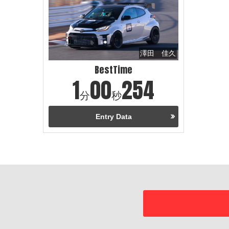
澤田 佳久
BestTime
1
00
254
分
秒
Entry Data