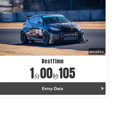
amakko
BestTime
1
00
105
分
秒
Entry Data