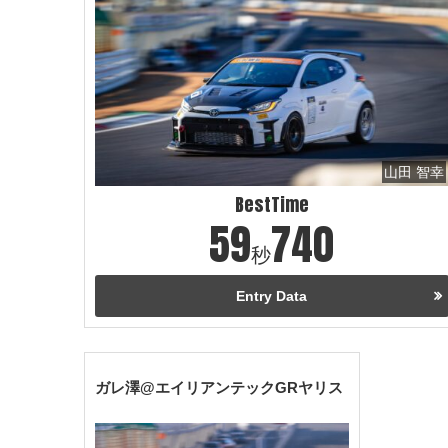
山田 智幸
BestTime
59
740
秒
Entry Data
ガレ澤@エイリアンテックGRヤリス