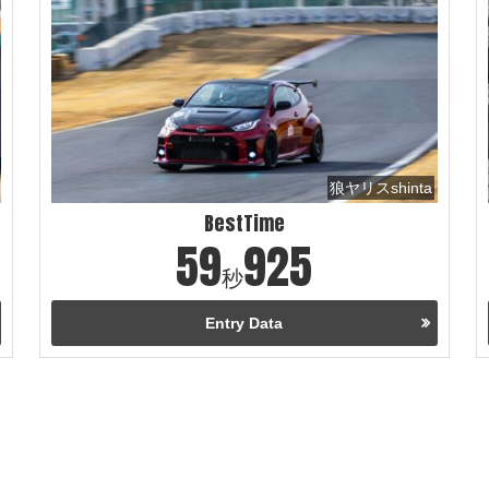
狼ヤリスshinta
BestTime
59
925
秒
Entry Data