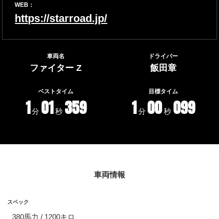
WEB：
https://starroad.jp/
車両名
ドライバー
ファイター Z
飯田章
ベストタイム
目標タイム
1
01
359
1
00
099
分
秒
分
秒
車両情報
スペック
380馬力 / 1200キロ