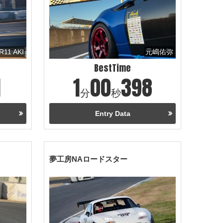
R11 AKI
元嶋佑弥
BestTime
1
1
00
398
分
秒
Entry Data
夢工房NAロードスター