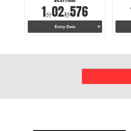
1
02
576
分
秒
Entry Data