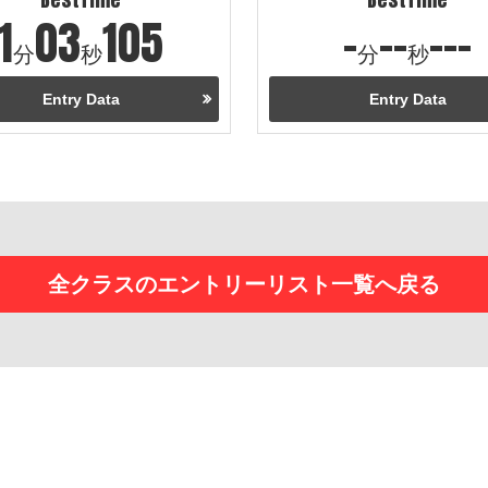
1
03
105
-
--
---
分
秒
分
秒
Entry Data
Entry Data
全クラスのエントリーリスト一覧へ戻る