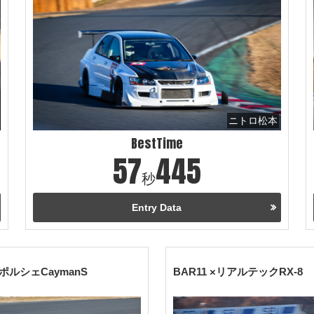
ニトロ松本
BestTime
57
445
秒
Entry Data
型ポルシェCaymanS
BAR11 ×リアルテックRX-8