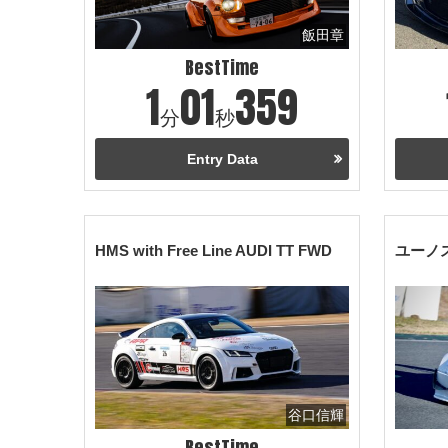
飯田章
BestTime
1
01
359
分
秒
Entry Data
HMS with Free Line AUDI TT FWD
ユーノ
谷口信輝
BestTime