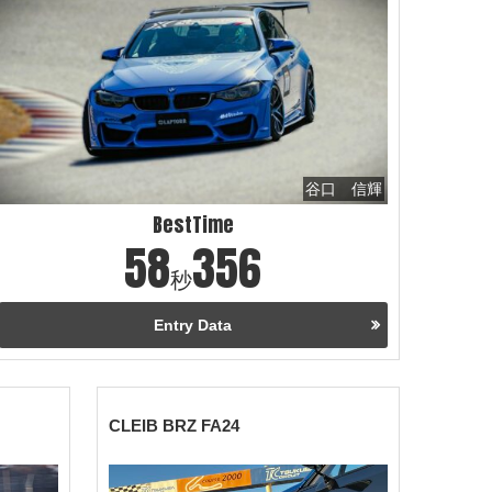
谷口 信輝
BestTime
58
356
秒
Entry Data
CLEIB BRZ FA24