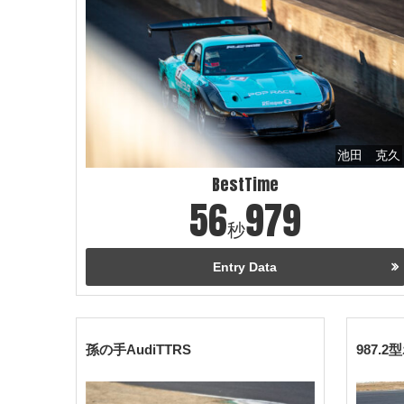
池田 克久
BestTime
56
979
秒
Entry Data
孫の手AudiTTRS
987.2