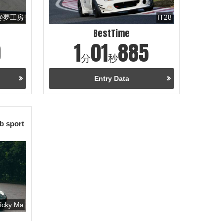
@夢工房
IT28
BestTime
0
1
01
885
分
秒
Entry Data
b sport
icky Ma