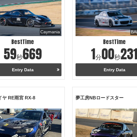
Caymania
BA
BestTime
BestTime
59
669
1
00
23
秒
分
秒
Entry Data
Entry Data
ヤ RE雨宮 RX-8
夢工房NBロードスター