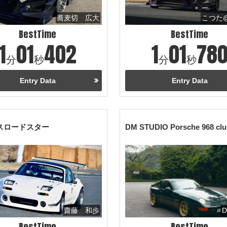
蕎麦切 広大
こつた
BestTime
BestTime
1
01
402
1
01
78
分
秒
分
秒
Entry Data
Entry Data
スロードスター
DM STUDIO Porsche 968 clu
齋藤 和歩
D
BestTime
BestTime