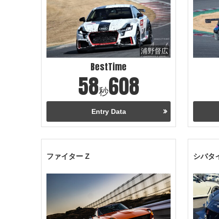
浦野督広
BestTime
58
608
秒
Entry Data
ファイター Z
シバタイ