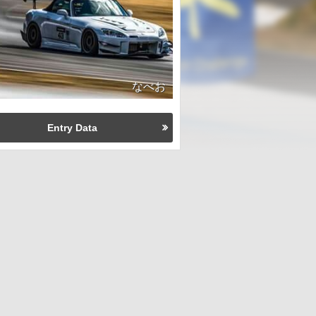
なべお
Entry Data