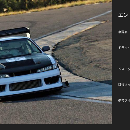
エン
車両名
ドライ
ベスト
目標タ
参考タ