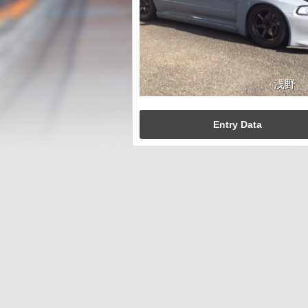
浅野 
Entry Data