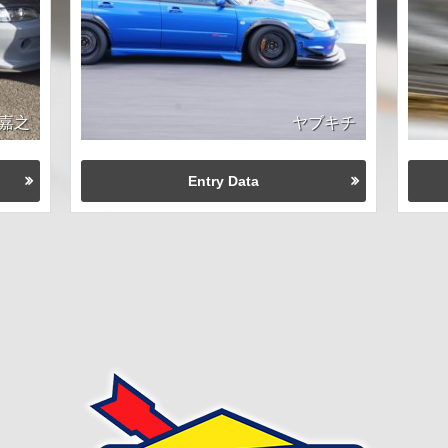
嘉之
ヤブキチ
Entry Data