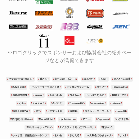
※ロゴクリックでスポンサーおよび協賛会社の紹介ペー
ジなどが閲覧できます
ママのおでかけGT-R
姉さん
紅ちょぼ(￣(工)￣)
はるみち
KIMI
TAKAさんは汁
KJM FC3S
ベルモータープロアイズ
ドラゴンリフォーム
ポテソー
ShuBoxInc
勝利の女神様
karana
しゅういち
つよちん
へっぽこあると
高柳ワークス
えふ♪
ｋａｋａｏ
るいたそ
"monaco26"
onomacher
balance
RX-7 馬鹿2匹
IBT
セヤマックス
張木勲
ロベルト・マッコール
canes03
智子(藍) @fd7chu
Model3 Life!
jabbit-turbo
アニー
Caymania
わがままN
73☆サーキットグルメ
タイカフェ くろねこブルース。
速水ケイ
ゆ〜すけ。@酸化鉄レーシング
わいも
さむえる
ぺん銀会のゆきちゃん
し〜ま