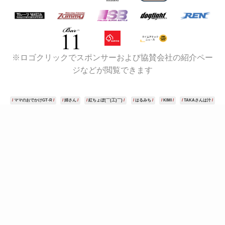
※ロゴクリックでスポンサーおよび協賛会社の紹介ペー
ジなどが閲覧できます
ママのおでかけGT-R
姉さん
紅ちょぼ(￣(工)￣)
はるみち
KIMI
TAKAさんは汁
KJM FC3S
ベルモータープロアイズ
ドラゴンリフォーム
ポテソー
ShuBoxInc
勝利の女神様
karana
しゅういち
つよちん
へっぽこあると
高柳ワークス
えふ♪
ｋａｋａｏ
るいたそ
"monaco26"
onomacher
balance
RX-7 馬鹿2匹
IBT
セヤマックス
張木勲
ロベルト・マッコール
canes03
智子(藍) @fd7chu
Model3 Life!
jabbit-turbo
アニー
Caymania
わがままN
73☆サーキットグルメ
タイカフェ くろねこブルース。
速水ケイ
ゆ〜すけ。@酸化鉄レーシング
わいも
さむえる
ぺん銀会のゆきちゃん
し〜ま
金ちゃん@REJUVE
Dチャン@ZとCBR乗り
イイシカ
RYUSYO
榊屋
ガロード山田
ぴーちゃん
ひなっち0074
ぬんつく
ぴかっとさん（休憩中）