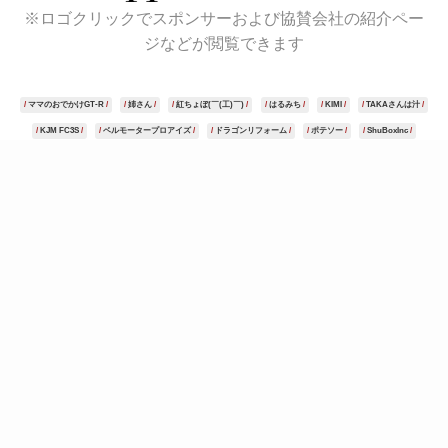
※ロゴクリックでスポンサーおよび協賛会社の紹介ペー
ジなどが閲覧できます
ママのおでかけGT-R
姉さん
紅ちょぼ(￣(工)￣)
はるみち
KIMI
TAKAさんは汁
KJM FC3S
ベルモータープロアイズ
ドラゴンリフォーム
ポテソー
ShuBoxInc
勝利の女神様
karana
しゅういち
つよちん
へっぽこあると
高柳ワークス
えふ♪
ｋａｋａｏ
るいたそ
"monaco26"
onomacher
balance
RX-7 馬鹿2匹
IBT
セヤマックス
張木勲
ロベルト・マッコール
canes03
智子(藍) @fd7chu
Model3 Life!
jabbit-turbo
アニー
Caymania
わがままN
73☆サーキットグルメ
タイカフェ くろねこブルース。
速水ケイ
ゆ〜すけ。@酸化鉄レーシング
わいも
さむえる
ぺん銀会のゆきちゃん
し〜ま
金ちゃん@REJUVE
Dチャン@ZとCBR乗り
イイシカ
RYUSYO
榊屋
ガロード山田
ぴーちゃん
ひなっち0074
ぬんつく
ぴかっとさん（休憩中）
たこやき
カジ
りゅーさん
くに@REM with 間瀬の人
edura
黄色いけど黒井さんRespect
HiABC
かめ
Joshua Wertheim
Garage NOTS
YAMAMAE BASE
Kyun♪Kyun♪
ゴン
匿名希望のAttackな人達