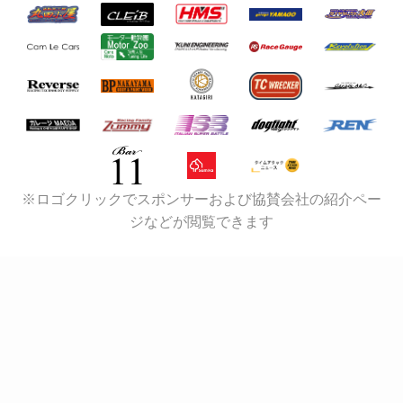
※ロゴクリックでスポンサーおよび協賛会社の紹介ペー
ジなどが閲覧できます
ママのおでかけGT-R
姉さん
紅ちょぼ(￣(工)￣)
はるみち
KIMI
TAKAさんは汁
KJM FC3S
ベルモータープロアイズ
ドラゴンリフォーム
ポテソー
ShuBoxInc
勝利の女神様
karana
しゅういち
つよちん
へっぽこあると
高柳ワークス
えふ♪
ｋａｋａｏ
るいたそ
"monaco26"
onomacher
balance
RX-7 馬鹿2匹
IBT
セヤマックス
張木勲
ロベルト・マッコール
canes03
智子(藍) @fd7chu
Model3 Life!
jabbit-turbo
アニー
Caymania
わがままN