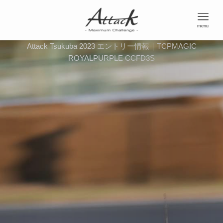
menu
Attack Tsukuba 2023 エントリー情報｜TCPMAGIC
ROYALPURPLE CCFD3S