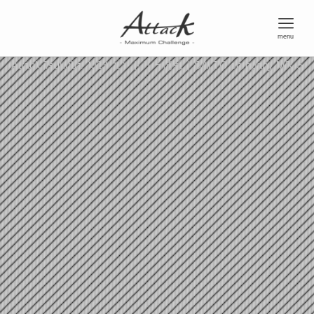
menu
Attack Tsukuba 2023 エントリー情報｜SALTO.company MR-S