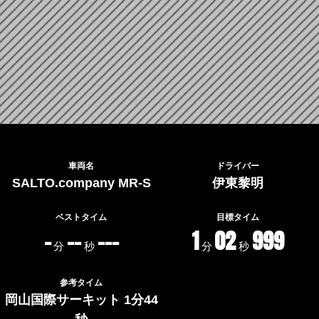
車両名
ドライバー
SALTO.company MR-S
伊東黎明
ベストタイム
目標タイム
-
--
---
1
02
999
分
秒
分
秒
参考タイム
岡山国際サーキット 1分44