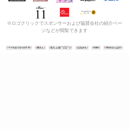
※ロゴクリックでスポンサーおよび協賛会社の紹介ペー
ジなどが閲覧できます
ママのおでかけGT-R
姉さん
紅ちょぼ(￣(工)￣)
はるみち
KIMI
TAKAさんは汁
KJM FC3S
ベルモータープロアイズ
ドラゴンリフォーム
ポテソー
ShuBoxInc
勝利の女神様
karana
しゅういち
つよちん
へっぽこあると
高柳ワークス
えふ♪
ｋａｋａｏ
るいたそ
"monaco26"
onomacher
balance
RX-7 馬鹿2匹
IBT
セヤマックス
張木勲
ロベルト・マッコール
canes03
智子(藍) @fd7chu
Model3 Life!
jabbit-turbo
アニー
Caymania
わがままN
73☆サーキットグルメ
タイカフェ くろねこブルース。
速水ケイ
ゆ〜すけ。@酸化鉄レーシング
わいも
さむえる
ぺん銀会のゆきちゃん
し〜ま
金ちゃん@REJUVE
Dチャン@ZとCBR乗り
イイシカ
RYUSYO
榊屋
ガロード山田
ぴーちゃん
ひなっち0074
ぬんつく
ぴかっとさん（休憩中）
たこやき
カジ
りゅーさん
くに@REM with 間瀬の人
edura