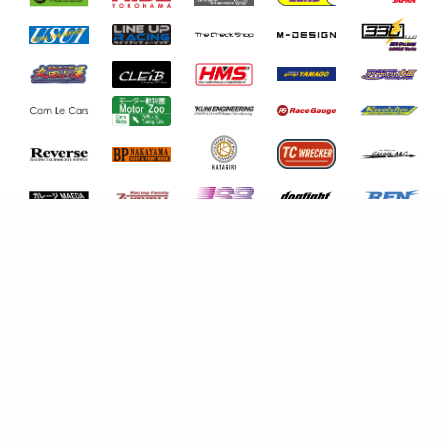
※ロゴクリックでスポンサーおよび協賛会社の紹介ペー
ジなどが閲覧できます
ママのおでかけGT-R
姉さん
紅ちょぼ(￣(工)￣)
はるみち
KIMI
TAKAさんは汁
KJM FC3S
ベルモータープロアイズ
ドラゴンリフォーム
ポテソー
ShuBoxInc
勝利の女神様
karana
しゅういち
つよちん
へっぽこあると
高柳ワークス
えふ♪
ｋａｋａｏ
るいたそ
"monaco26"
onomacher
balance