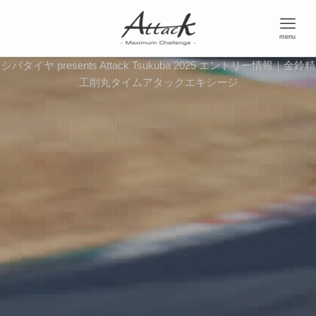
menu
シバタイヤ presents Attack Tsukuba 2025 エントリー情報｜金鈴精
工削丸タイムアタックエキシージ