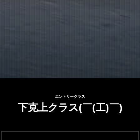
エントリークラス
下克上クラス(￣(工)￣)