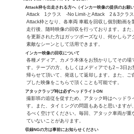
Attack枠を出走される方へ（インカー映像の提供のお願
Attack 1クラス -No Limit-とAttack 2＆3
Attack枠となり、各車両 車載を回収し個別動画
走行後、随時映像の回収を行っております。また
を更新された方はガッツポーズなり、何かしらア
素敵なシーンとして活用できます。
インカー映像の回収について
各種メディア、カメラ本体をお預かりしてその場
す。テープの方、もしくはメディアでも2～3日お
帰らせて頂いて、発送して返却します。また、ご自身
プした映像をこちらで頂くことも可能です。
アタックラップ時は必ずヘッドライトON
撮影班の追従を促すため、アタック時はヘッドラ
す。また、タイミングの問題もあると思いますが
るべく空けてください。毎回、アタック車両が重
ていないことがあります。
収録NGの方は事前にお知らせください