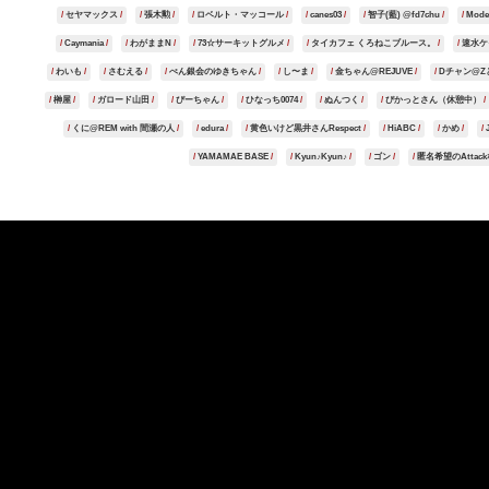
セヤマックス
張木勲
ロベルト・マッコール
canes03
智子(藍) @fd7chu
Model
Caymania
わがままN
73☆サーキットグルメ
タイカフェ くろねこブルース。
速水ケ
わいも
さむえる
ぺん銀会のゆきちゃん
し〜ま
金ちゃん@REJUVE
Dチャン@Z
榊屋
ガロード山田
ぴーちゃん
ひなっち0074
ぬんつく
ぴかっとさん（休憩中）
くに@REM with 間瀬の人
edura
黄色いけど黒井さんRespect
HiABC
かめ
YAMAMAE BASE
Kyun♪Kyun♪
ゴン
匿名希望のAttac