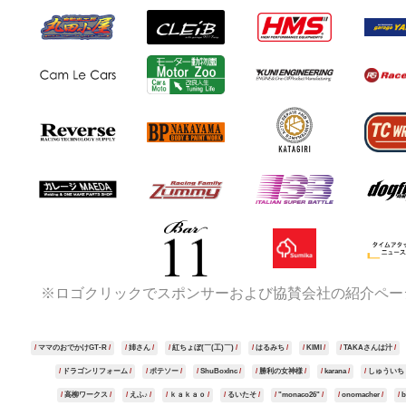
※ロゴクリックでスポンサーおよび協賛会社の紹介ペー
ママのおでかけGT-R
姉さん
紅ちょぼ(￣(工)￣)
はるみち
KIMI
TAKAさんは汁
ドラゴンリフォーム
ポテソー
ShuBoxInc
勝利の女神様
karana
しゅういち
高柳ワークス
えふ♪
ｋａｋａｏ
るいたそ
"monaco26"
onomacher
b