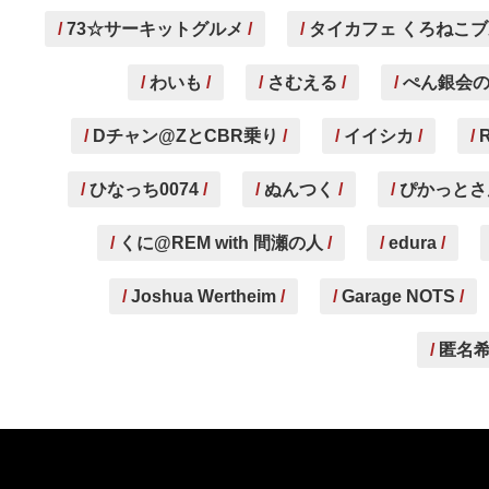
73☆サーキットグルメ
タイカフェ くろねこ
わいも
さむえる
ぺん銀会
Dチャン@ZとCBR乗り
イイシカ
ひなっち0074
ぬんつく
ぴかっとさ
くに@REM with 間瀬の人
edura
Joshua Wertheim
Garage NOTS
匿名希