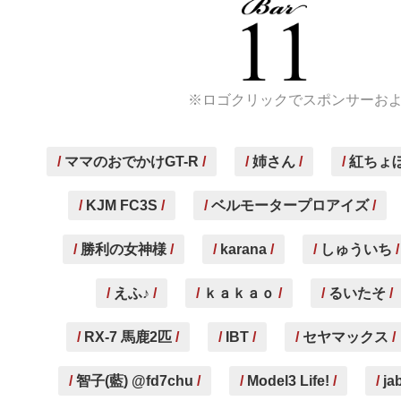
※ロゴクリックでスポンサーお
ママのおでかけGT-R
姉さん
紅ちょぼ
KJM FC3S
ベルモータープロアイズ
勝利の女神様
karana
しゅういち
えふ♪
ｋａｋａｏ
るいたそ
RX-7 馬鹿2匹
IBT
セヤマックス
智子(藍) @fd7chu
Model3 Life!
ja