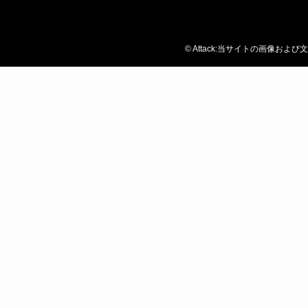
©
Attack:当サイトの画像お