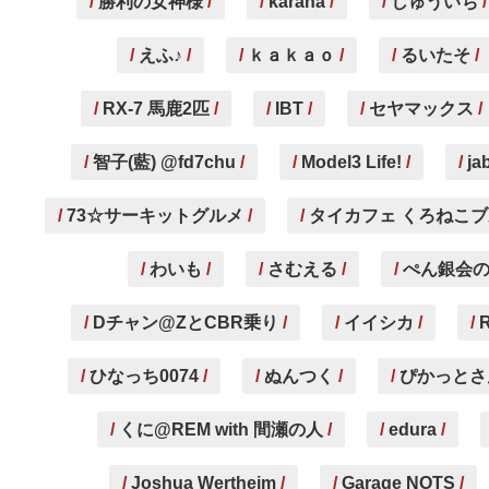
勝利の女神様
karana
しゅういち
えふ♪
ｋａｋａｏ
るいたそ
RX-7 馬鹿2匹
IBT
セヤマックス
智子(藍) @fd7chu
Model3 Life!
ja
73☆サーキットグルメ
タイカフェ くろねこ
わいも
さむえる
ぺん銀会
Dチャン@ZとCBR乗り
イイシカ
ひなっち0074
ぬんつく
ぴかっとさ
くに@REM with 間瀬の人
edura
Joshua Wertheim
Garage NOTS