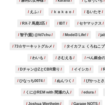
勝利の女神様
karana
しゅういち
えふ♪
ｋａｋａｏ
るいたそ
RX-7 馬鹿2匹
IBT
セヤマックス
智子(藍) @fd7chu
Model3 Life!
ja
73☆サーキットグルメ
タイカフェ くろねこ
わいも
さむえる
ぺん銀会
Dチャン@ZとCBR乗り
イイシカ
ひなっち0074
ぬんつく
ぴかっとさ
くに@REM with 間瀬の人
edura
Joshua Wertheim
Garage NOTS