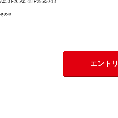
A050 F265/35-18 R295/30-18
その他
エント