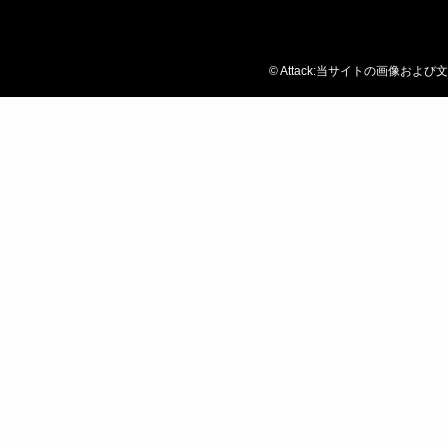
©
Attack:当サイトの画像お