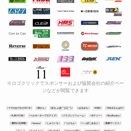
※ロゴクリックでスポンサーおよび協賛会社の紹介ペー
ジなどが閲覧できます
ママのおでかけGT-R
姉さん
紅ちょぼ(￣(工)￣)
はるみち
KIMI
TAKAさんは汁
KJM FC3S
ベルモータープロアイズ
ドラゴンリフォーム
ポテソー
ShuBoxInc
勝利の女神様
karana
しゅういち
つよちん
へっぽこあると
高柳ワークス
えふ♪
ｋａｋａｏ
るいたそ
"monaco26"
onomacher
balance