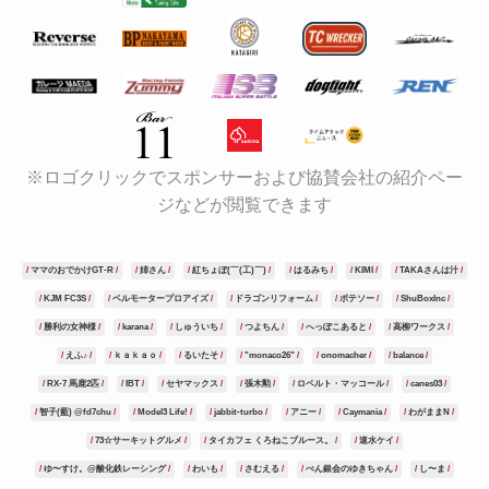
※ロゴクリックでスポンサーおよび協賛会社の紹介ペー
ジなどが閲覧できます
ママのおでかけGT-R
姉さん
紅ちょぼ(￣(工)￣)
はるみち
KIMI
TAKAさんは汁
KJM FC3S
ベルモータープロアイズ
ドラゴンリフォーム
ポテソー
ShuBoxInc
勝利の女神様
karana
しゅういち
つよちん
へっぽこあると
高柳ワークス
えふ♪
ｋａｋａｏ
るいたそ
"monaco26"
onomacher
balance
RX-7 馬鹿2匹
IBT
セヤマックス
張木勲
ロベルト・マッコール
canes03
智子(藍) @fd7chu
Model3 Life!
jabbit-turbo
アニー
Caymania
わがままN
73☆サーキットグルメ
タイカフェ くろねこブルース。
速水ケイ
ゆ〜すけ。@酸化鉄レーシング
わいも
さむえる
ぺん銀会のゆきちゃん
し〜ま