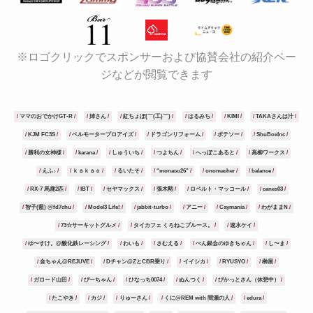
※ロゴクリックでスポンサーおよび協賛会社の紹介ペー
ジなどが閲覧できます
ママのおでかけGT-R
姉さん
紅ちょぼ(￣(工)￣)
はるみち
KIMI
TAKAさんは汁
KJM FC3S
ベルモータープロアイズ
ドラゴンリフォーム
ポテソー
ShuBoxInc
勝利の女神様
karana
しゅういち
つよちん
へっぽこあると
高柳ワークス
えふ♪
ｋａｋａｏ
るいたそ
"monaco26"
onomacher
balance
RX-7 馬鹿2匹
IBT
セヤマックス
張木勲
ロベルト・マッコール
canes03
智子(藍) @fd7chu
Model3 Life!
jabbit-turbo
アニー
Caymania
わがままN
73☆サーキットグルメ
タイカフェ くろねこブルース。
速水ケイ
ゆ〜すけ。@酸化鉄レーシング
わいも
さむえる
ぺん銀会のゆきちゃん
し〜ま
金ちゃん@REJUVE
Dチャン@ZとCBR乗り
イイシカ
RYUSYO
榊屋
ガロード山田
ぴーちゃん
ひなっち0074
ぬんつく
ぴかっとさん（休憩中）
たこやき
カジ
りゅーさん
くに@REM with 間瀬の人
edura