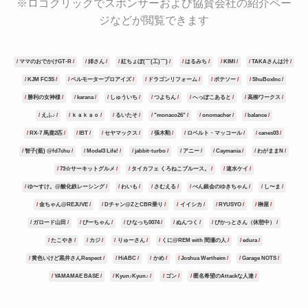
※ロゴクリックでスポンサーおよび協賛会社の紹介ペー
ジなどが閲覧できます
ママのおでかけGT-R
姉さん
紅ちょぼ(￣(工)￣)
はるみち
KIMI
TAKAさんは汁
KJM FC3S
ベルモータープロアイズ
ドラゴンリフォーム
ポテソー
ShuBoxInc
勝利の女神様
karana
しゅういち
つよちん
へっぽこあると
高柳ワークス
えふ♪
ｋａｋａｏ
るいたそ
"monaco26"
onomacher
balance
RX-7 馬鹿2匹
IBT
セヤマックス
張木勲
ロベルト・マッコール
canes03
智子(藍) @fd7chu
Model3 Life!
jabbit-turbo
アニー
Caymania
わがままN
73☆サーキットグルメ
タイカフェ くろねこブルース。
速水ケイ
ゆ〜すけ。@酸化鉄レーシング
わいも
さむえる
ぺん銀会のゆきちゃん
し〜ま
金ちゃん@REJUVE
Dチャン@ZとCBR乗り
イイシカ
RYUSYO
榊屋
ガロード山田
ぴーちゃん
ひなっち0074
ぬんつく
ぴかっとさん（休憩中）
たこやき
カジ
りゅーさん
くに@REM with 間瀬の人
edura
黄色いけど黒井さんRespect
HiABC
かめ
Joshua Wertheim
Garage NOTS
YAMAMAE BASE
Kyun♪Kyun♪
ゴン
匿名希望のAttackな人達